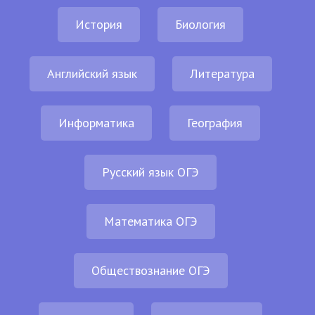
История
Биология
Английский язык
Литература
Информатика
География
Русский язык ОГЭ
Математика ОГЭ
Обществознание ОГЭ