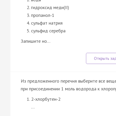
гидроксид меди(II)
пропанол‑1
сульфат натрия
сульфид серебра
Запишите но…
Из предложенного перечня выберите все вещ
при присоединении 1 моль водорода к хлоропр
2‑хлорбутен‑2
…