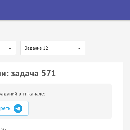
Задание 12
ии: задача 571
аданий в тг-канале:
треть
 сек.