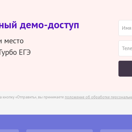
тный демо-доступ
и место
Турбо ЕГЭ
а кнопку «Отправить», вы принимаете
положение об обработке персональн