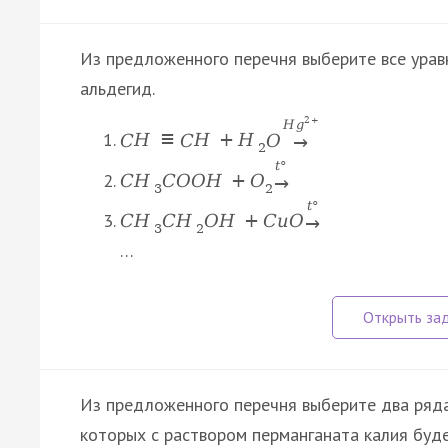
Из предложенного перечня выберите все урав
альдегид.
2
+
H
g
C
H
≡
C
H
+
H
O
→
2
t
°
C
H
C
O
O
H
+
O
→
3
2
t
°
C
H
C
H
O
H
+
C
u
O
→
3
2
…
Из предложенного перечня выберите два ряда
которых с раствором перманганата калия буд