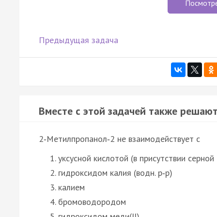
Посмотр
Предыдущая задача
Вместе с этой задачей также решают
2‑Метилпропанол‑2 не взаимодействует с
уксусной кислотой (в присутствии серной
гидроксидом калия (водн. р‑р)
калием
бромоводородом
гидроксидом меди(II)