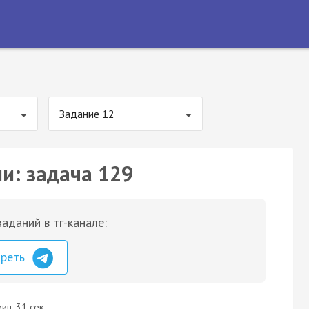
Задание 12
ии: задача 129
аданий в тг-канале:
треть
ин. 31 сек.