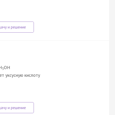
H
OH
5
ет уксусную кислоту