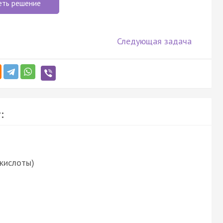
еть решение
Следующая задача
:
 кислоты)