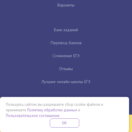
Варианты
Банк заданий
Перевод баллов
Сочинение ЕГЭ
Отзывы
Лучшие онлайн-школы ЕГЭ
Пользуясь сайтом, вы разрешаете сбор cookie-файлов и
принимаете
Политику обработки данных
и
Пользовательское соглашение
.
Бесплатная летняя школа
OK
ПОДРОБНЕЕ
ПРОВЕДИ ЭТО ЛЕТО С ПОЛЬЗОЙ