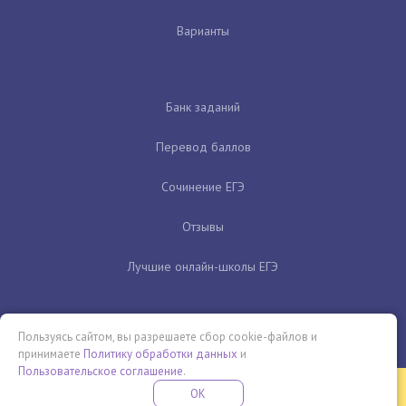
Варианты
Банк заданий
Перевод баллов
Сочинение ЕГЭ
Отзывы
Лучшие онлайн-школы ЕГЭ
Пользуясь сайтом, вы разрешаете сбор cookie-файлов и
принимаете
Политику обработки данных
и
Пользовательское соглашение
.
Бесплатная летняя школа
OK
ПОДРОБНЕЕ