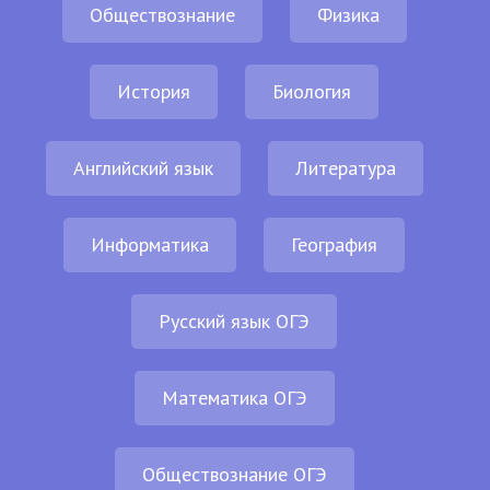
Обществознание
Физика
История
Биология
Английский язык
Литература
Информатика
География
Русский язык ОГЭ
Математика ОГЭ
Обществознание ОГЭ