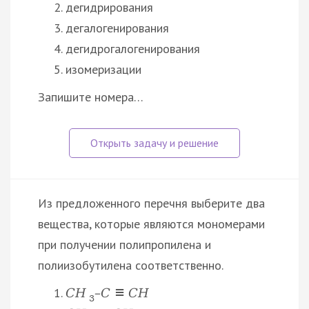
дегидрирования
дегалогенирования
дегидрогалогенирования
изомеризации
Запишите номера…
Из предложенного перечня выберите два
вещества, которые являются мономерами
при получении полипропилена и
полиизобутилена соответственно.
C
H
–
C
≡
C
H
3