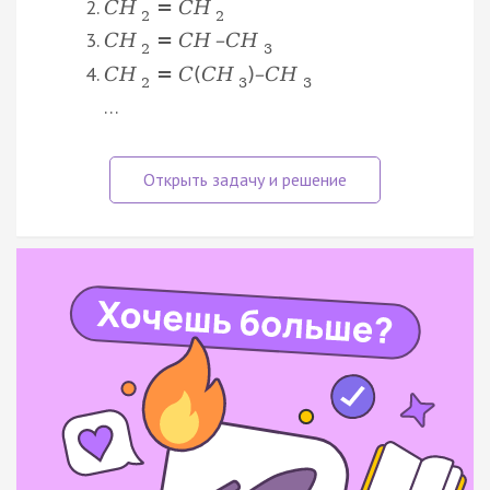
C
H
=
C
H
2
2
C
H
=
C
H
–
C
H
2
3
C
H
=
C
(
C
H
)
–
C
H
2
3
3
…