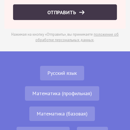
ОТПРАВИТЬ
Нажимая на кнопку «Отправить», вы принимаете
положение об
обработке персональных данных
.
Русский язык
Математика (профильная)
Математика (базовая)