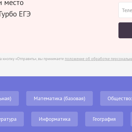
и место
Турбо ЕГЭ
а кнопку «Отправить», вы принимаете
положение об обработке персональн
ьная)
Математика (базовая)
Общество
ература
Информатика
География