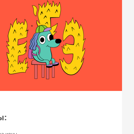
ы:
на ионы