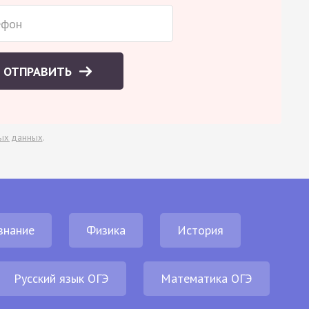
ОТПРАВИТЬ
ых данных
.
знание
Физика
История
Русский язык ОГЭ
Математика ОГЭ