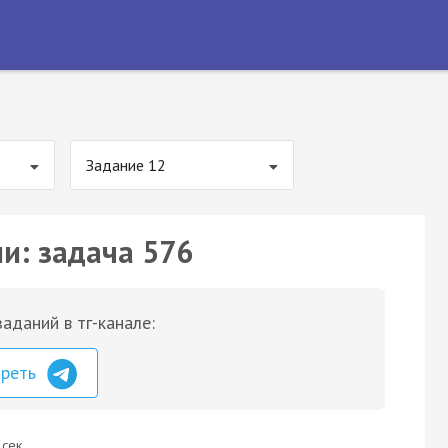
Задание 12
ии: задача 576
аданий в тг-канале:
треть
 сек.