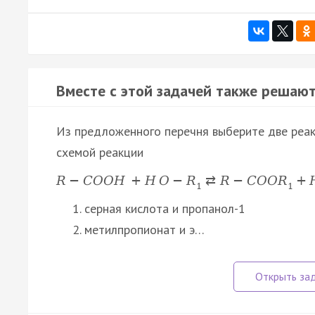
Вместе с этой задачей также решают
Из предложенного перечня выберите две реак
схемой реакции
R
−
C
O
O
H
+
H
O
−
R
⇄
R
−
C
O
O
R
+
1
1
серная кислота и пропанол-1
метилпропионат и э…