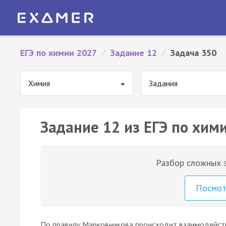
ЕГЭ по химии 2027
/
Задание 12
/
Задача 350
Химия
Задания
Задание 12 из ЕГЭ по хим
Разбор сложных з
Посмо
По правилу Марковникова происходит взаимодейст