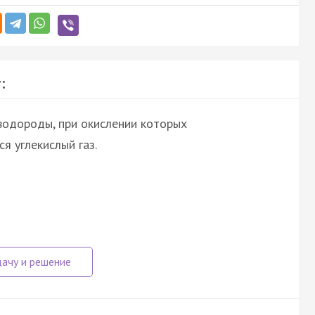
:
водороды, при окислении которых
я углекислый газ.