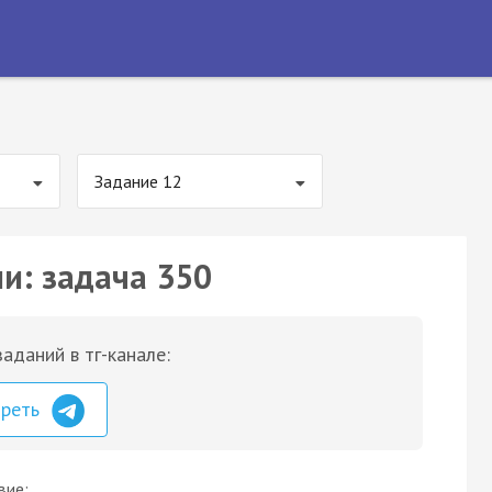
Задание 12
ии: задача 350
аданий в тг-канале:
треть
вие: