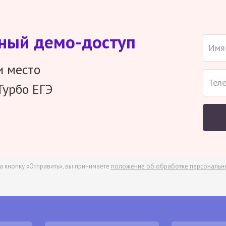
тный демо-доступ
и место
Турбо ЕГЭ
а кнопку «Отправить», вы принимаете
положение об обработке персональн