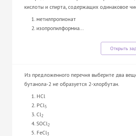
кислоты и спирта, содержащих одинаковое чи
метилпропионат
изопропилформиа…
Из предложенного перечня выберите два веще
бутанола-2 не образуется 2-хлорбутан.
HCl
PCl
5
Cl
2
SOCl
2
FeCl
3