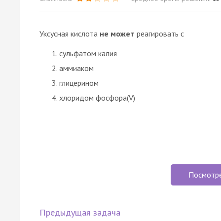
Уксусная кислота
не может
реагировать с
сульфатом калия
аммиаком
глицерином
хлоридом фосфора(V)
Посмотр
Предыдущая задача