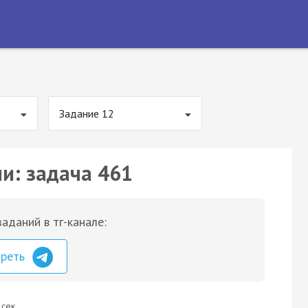
Задание 12
ии: задача 461
аданий в тг-канале:
треть
 сек.