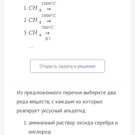
1500
°
C
C
H
→
4
1000
°
C
C
H
→
4
700
°
C
C
H
→
4
N
i
…
Из предложенного перечня выберите два
ряда веществ, с каждым из которых
реагирует уксусный альдегид.
аммиачный раствор оксида серебра и
кислород