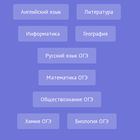
Английский язык
Литература
Информатика
География
Русский язык ОГЭ
Математика ОГЭ
Обществознание ОГЭ
Химия ОГЭ
Биология ОГЭ