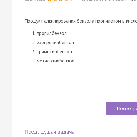
Продукт алкилирования бензола пропиленом в кисл
пропилбензол
изопропилбензол
триметилбензол
метилэтилбензол
Посмотр
Предыдущая задача