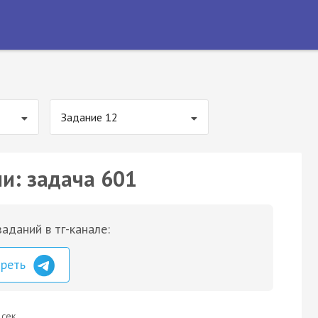
Задание 12
ии: задача 601
аданий в тг-канале:
треть
 сек.