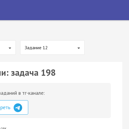
Задание 12
ии: задача 198
аданий в тг-канале:
треть
 сек.