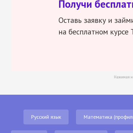
Получи беспла
Оставь заявку и займ
на бесплатном курсе 
Нажимая н
Русский язык
Математика (профил