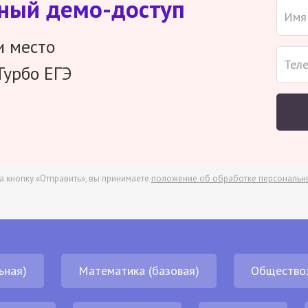
тный демо-доступ
и место
Турбо ЕГЭ
а кнопку «Отправить», вы принимаете
положение об обработке персональн
ьная)
Математика (базовая)
Общество