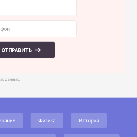
ОТПРАВИТЬ
ых данных
.
знание
Физика
История