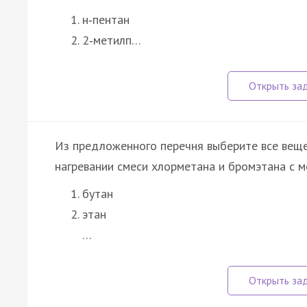
н‑пентан
2‑метилп…
Из предложенного перечня выберите все веще
нагревании смеси хлорметана и бромэтана с м
бутан
этан
…