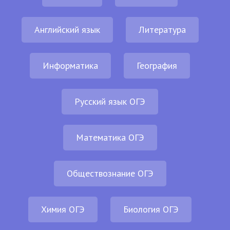
Английский язык
Литература
Информатика
География
Русский язык ОГЭ
Математика ОГЭ
Обществознание ОГЭ
Химия ОГЭ
Биология ОГЭ