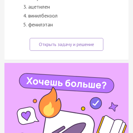
ацетилен
винилбензол
фенилэтан