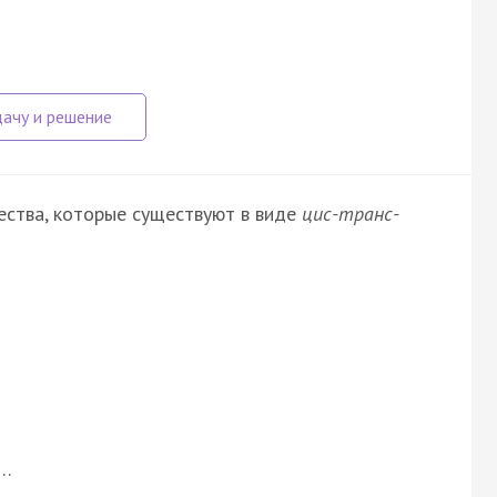
ества, которые существуют в виде
цис-транс-
е…