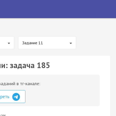
Задание 11
ии: задача 185
аданий в тг-канале:
треть
 сек.