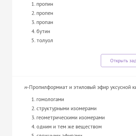
пропин
пропен
пропан
бутин
толуол
н
‑Пропилформиат и этиловый эфир уксусной к
гомологами
структурными изомерами
геометрическими изомерами
одним и тем же веществом
сложными эфирами