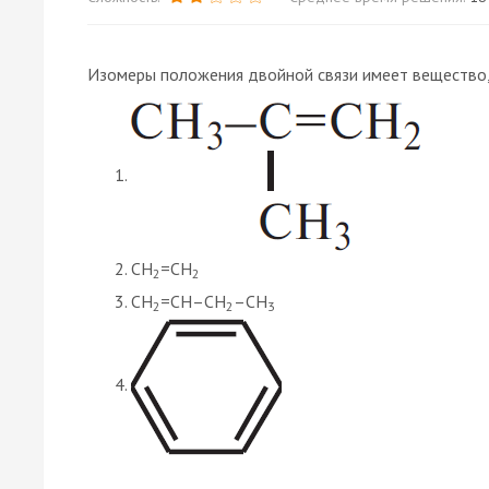
Изомеры положения двойной связи имеет вещество
CH
=CH
2
2
CH
=CH–CH
–CH
2
2
3