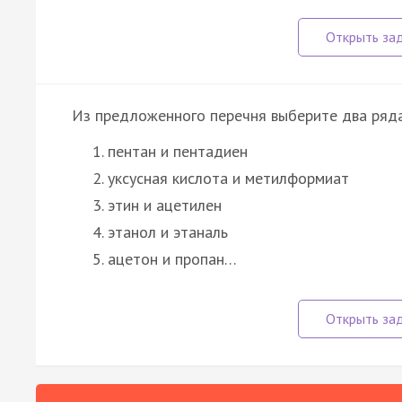
Из предложенного перечня выберите два ряда
пентан и пентадиен
уксусная кислота и метилформиат
этин и ацетилен
этанол и этаналь
ацетон и пропан…