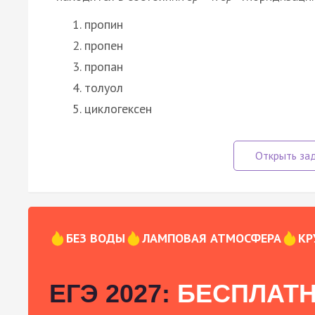
пропин
пропен
пропан
толуол
циклогексен
БЕЗ ВОДЫ
ЛАМПОВАЯ АТМОСФЕРА
КР
ЕГЭ 2027:
БЕСПЛАТН