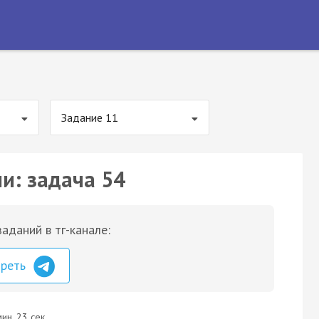
Задание 11
и: задача 54
аданий в тг-канале:
треть
ин. 23 сек.