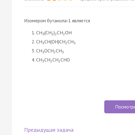
Изомером бутанола‑1 является
CH
(CH
)
CH
OH
3
2
2
2
CH
CH(OH)CH
CH
3
2
3
CH
OCH
CH
3
2
3
CH
CH
CH
CHO
3
2
2
Посмотр
Предыдущая задача