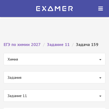
Экзамер — ЕГЭ 2027
×
ОТКРЫТЬ
Экзамер
Бесплатно - В Google Play
ЕГЭ по химии 2027
/
Задание 11
/
Задача 159
Химия
Задания
Задание 11