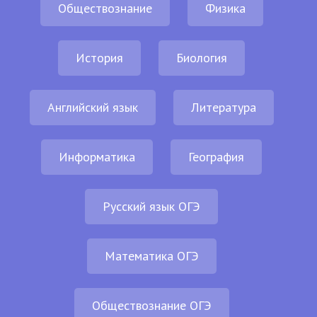
Обществознание
Физика
История
Биология
Английский язык
Литература
Информатика
География
Русский язык ОГЭ
Математика ОГЭ
Обществознание ОГЭ