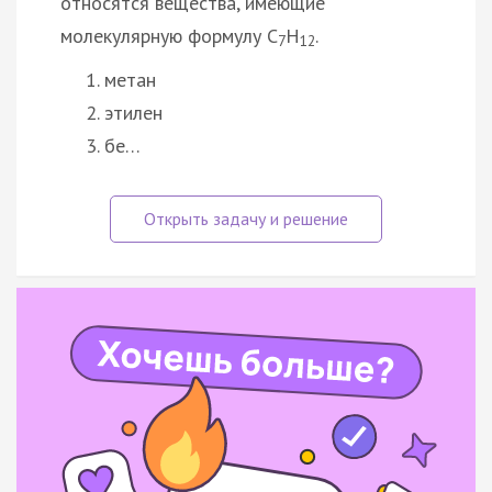
относятся вещества, имеющие
молекулярную формулу С
Н
.
7
12
метан
этилен
бе…