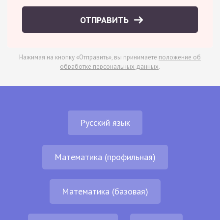
ОТПРАВИТЬ
Нажимая на кнопку «Отправить», вы принимаете
положение об
обработке персональных данных
.
Русский язык
Математика (профильная)
Математика (базовая)