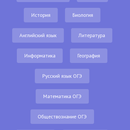
История
Биология
Английский язык
Литература
Информатика
География
Русский язык ОГЭ
Математика ОГЭ
Обществознание ОГЭ