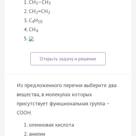
CH
–CH
3
3
CH
=CH
2
2
C
H
4
10
CH
4
Из предложенного перечня выберите два
вещества, в молекулах которых
присутствует функциональная группа –
СООН.
олеиновая кислота
анилин