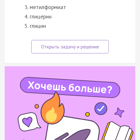
метилформиат
глицерин
глицин