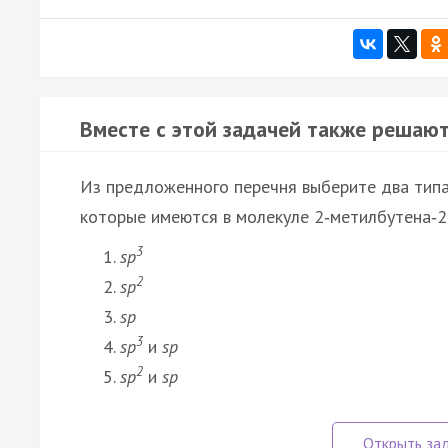
Вместе с этой задачей также решают
Из предложенного перечня выберите два типа
которые имеются в молекуле 2‑метилбутена‑2
3
sp
2
sp
sp
3
sp
и
sp
2
sp
и
sp