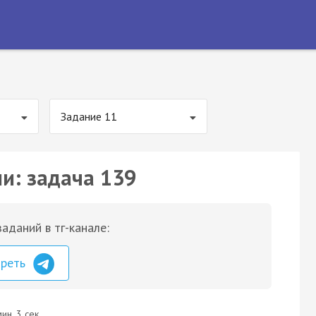
Задание 11
ии: задача 139
аданий в тг-канале:
треть
ин. 3 сек.