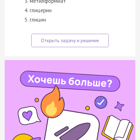
метилформиат
глицерин
глицин