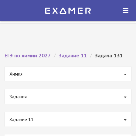
Экзамер — ЕГЭ 2027
×
ОТКРЫТЬ
Экзамер
Бесплатно - В Google Play
ЕГЭ по химии 2027
/
Задание 11
/
Задача 131
Химия
Задания
Задание 11