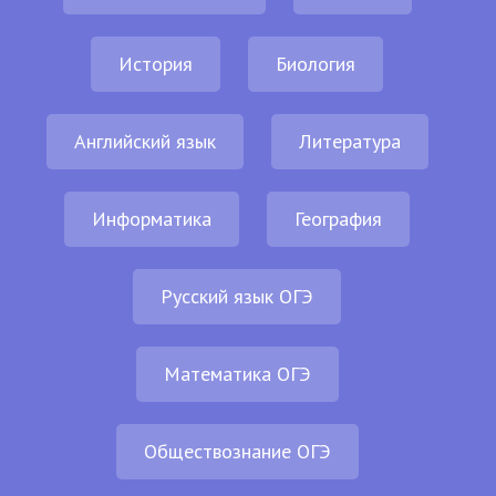
История
Биология
Английский язык
Литература
Информатика
География
Русский язык ОГЭ
Математика ОГЭ
Обществознание ОГЭ