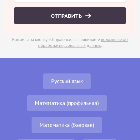
ОТПРАВИТЬ
Нажимая на кнопку «Отправить», вы принимаете
положение об
обработке персональных данных
.
Русский язык
Математика (профильная)
Математика (базовая)