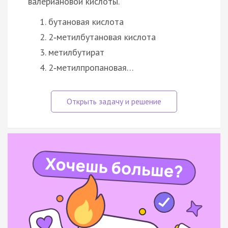
валериановой кислоты.
бутановая кислота
2‑метилбутановая кислота
метилбутират
2‑метилпропановая…