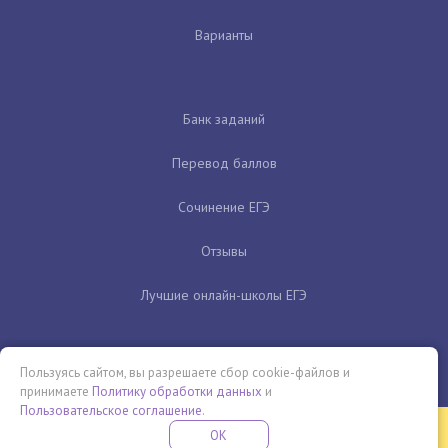
Варианты
Банк заданий
Перевод баллов
Сочинение ЕГЭ
Отзывы
Лучшие онлайн-школы ЕГЭ
Пользуясь сайтом, вы разрешаете сбор cookie-файлов и
принимаете
Политику обработки данных
и
Пользовательское соглашение
.
Бесплатная летняя школа
OK
ПОДРОБНЕЕ