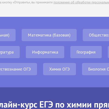
а кнопку «Отправить», вы принимаете
положение об обработке персональн
ьная)
Математика (базовая)
Общество
ература
Информатика
География
ствознание ОГЭ
Химия ОГЭ
Биология 
лайн-курс ЕГЭ по химии пря