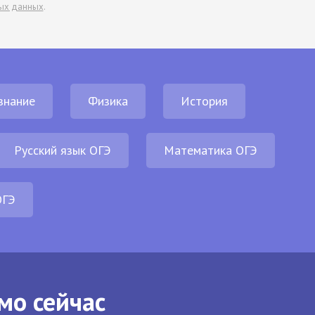
ых данных
.
знание
Физика
История
Русский язык ОГЭ
Математика ОГЭ
ОГЭ
мо сейчас