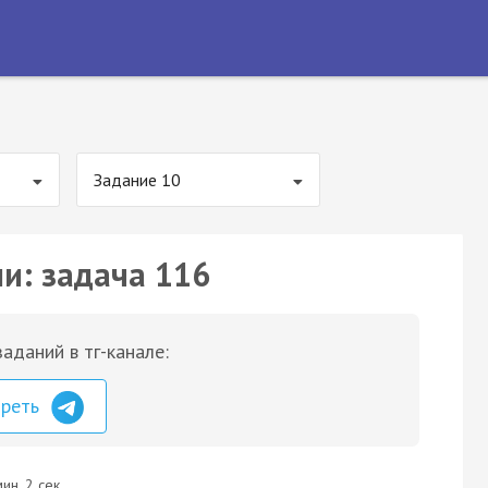
Задание 10
ии: задача 116
аданий в тг-канале:
треть
ин. 2 сек.