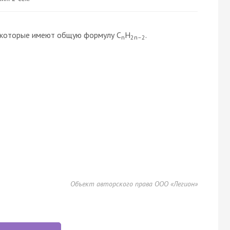
, которые имеют общую формулу C
H
.
n
2n–2
Объект авторского права ООО «Легион»