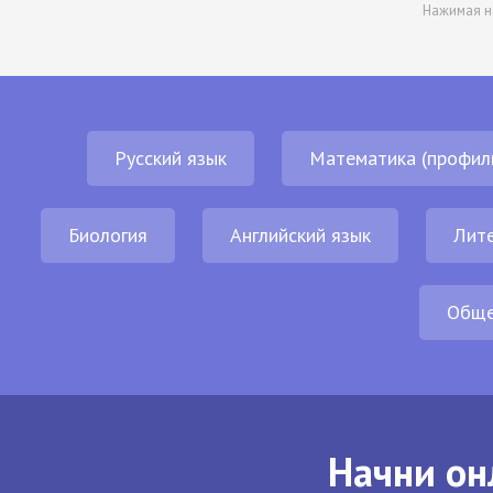
Нажимая н
Русский язык
Математика (профил
Биология
Английский язык
Лит
Обще
Начни он