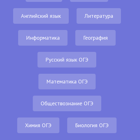
Английский язык
Литература
Информатика
География
Русский язык ОГЭ
Математика ОГЭ
Обществознание ОГЭ
Химия ОГЭ
Биология ОГЭ