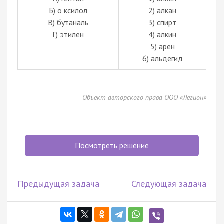
Б) о ксилол
2) алкан
В) бутаналь
3) спирт
Г) этилен
4) алкин
5) арен
6) альдегид
Объект авторского права ООО «Легион»
Посмотреть решение
Предыдущая задача
Следующая задача