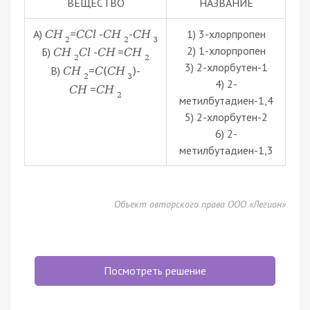
ВЕЩЕСТВО
НАЗВАНИЕ
А)
=
-
-
1) 3-хлорпропен
C
H
C
C
l
C
H
C
H
2
2
3
2) 1-хлорпропен
Б)
-
=
C
H
C
l
C
H
C
H
2
2
3) 2-хлорбутен-1
В)
=
-
C
H
C
(
C
H
)
2
3
4) 2-
=
C
H
C
H
2
метилбутадиен-1,4
5) 2-хлорбутен-2
6) 2-
метилбутадиен-1,3
Объект авторского права ООО «Легион»
Посмотреть решение