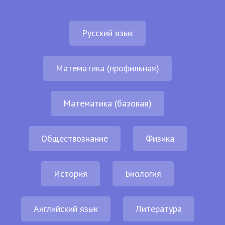
Русский язык
Математика (профильная)
Математика (базовая)
Обществознание
Физика
История
Биология
Английский язык
Литература