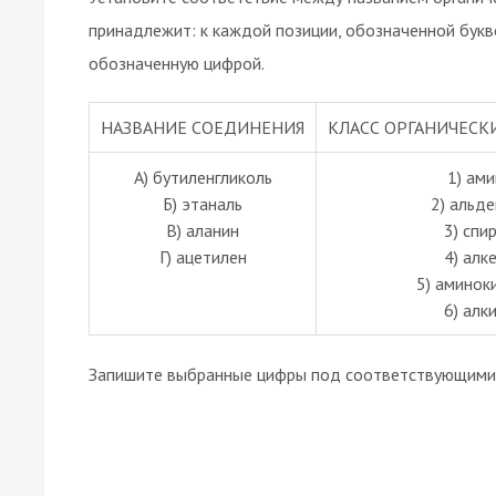
принадлежит: к каждой позиции, обозначенной бук
обозначенную цифрой.
НАЗВАНИЕ СОЕДИНЕНИЯ
КЛАСС ОРГАНИЧЕС
А) бутиленгликоль
1) ам
Б) этаналь
2) альд
В) аланин
3) спи
Г) ацетилен
4) алк
5) аминок
6) алк
Запишите выбранные цифры под соответствующими 