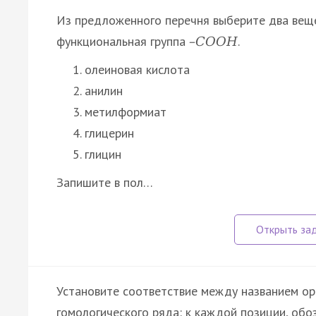
Из предложенного перечня выберите два веще
функциональная группа
.
–
С
О
О
Н
олеиновая кислота
анилин
метилформиат
глицерин
глицин
Запишите в пол…
Установите соответствие между названием ор
гомологического ряда: к каждой позиции, об