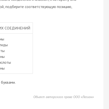
вой, подберите соответствующую позицию,
КИХ СОЕДИНЕНИЙ
ины
егиды
рты
ены
ислоты
ины
буквами.
Объект авторского права ООО «Легион»