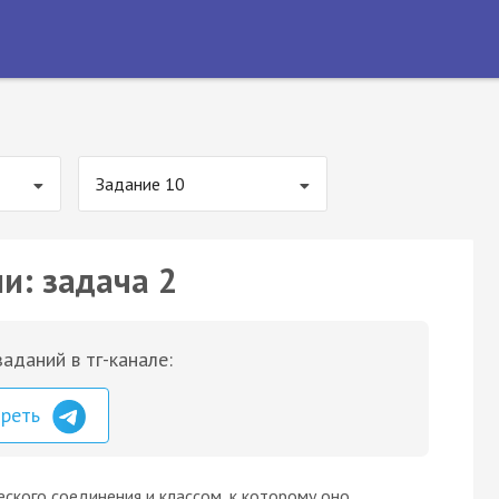
Задание 10
и: задача 2
аданий в тг-канале:
треть
ского соединения и классом, к которому оно