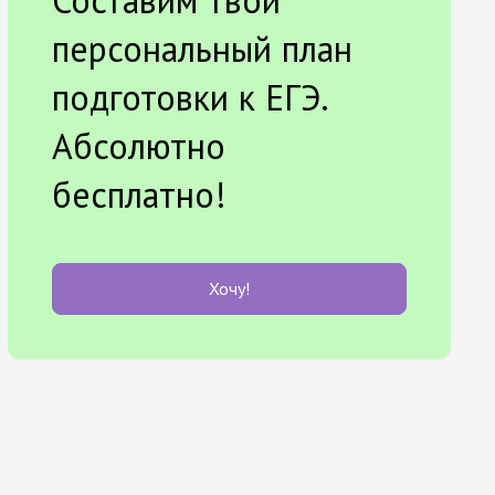
Составим твой
персональный план
подготовки к ЕГЭ.
Абсолютно
бесплатно!
Хочу!