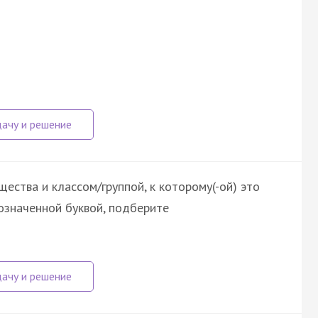
ества и классом/группой, к которому(-ой) это
означенной буквой, подберите