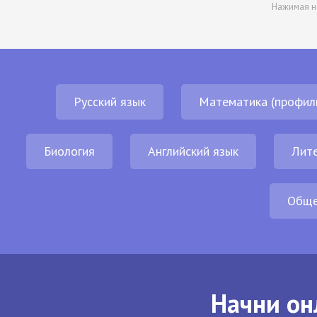
Нажимая н
Русский язык
Математика (профил
Биология
Английский язык
Лит
Обще
Начни он