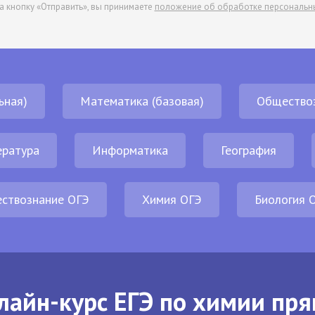
а кнопку «Отправить», вы принимаете
положение об обработке персональн
ьная)
Математика (базовая)
Общество
ература
Информатика
География
ствознание ОГЭ
Химия ОГЭ
Биология 
лайн-курс ЕГЭ по химии пря