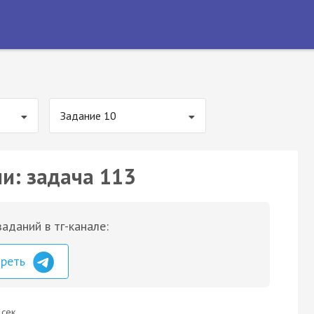
Задание 10
ии: задача 113
аданий в тг-канале:
треть
 сек.