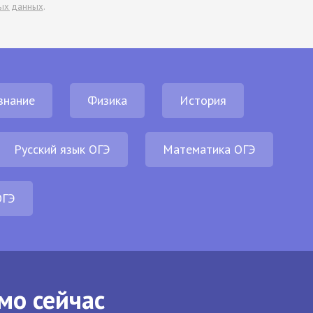
ых данных
.
знание
Физика
История
Русский язык ОГЭ
Математика ОГЭ
ОГЭ
мо сейчас