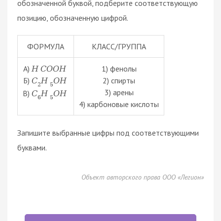
обозначенной буквой, подберите соответствующую
позицию, обозначенную цифрой.
ФОРМУЛА
КЛАСС/ГРУППА
А)
1) фенолы
H
C
O
O
H
Б)
2) спирты
C
H
O
H
2
5
3) арены
В)
C
H
O
H
6
5
4) карбоновые кислоты
Запишите выбранные цифры под соответствующими
буквами.
Объект авторского права ООО «Легион»