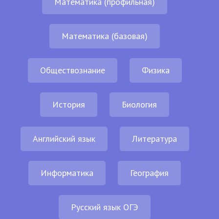
Математика (профильная)
Математика (базовая)
Обществознание
Физика
История
Биология
Английский язык
Литература
Информатика
География
Русский язык ОГЭ