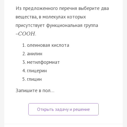
Из предложенного перечня выберите два
вещества, в молекулах которых
присутствует функциональная группа
.
–
С
О
О
Н
олеиновая кислота
анилин
метилформиат
глицерин
глицин
Запишите в пол…