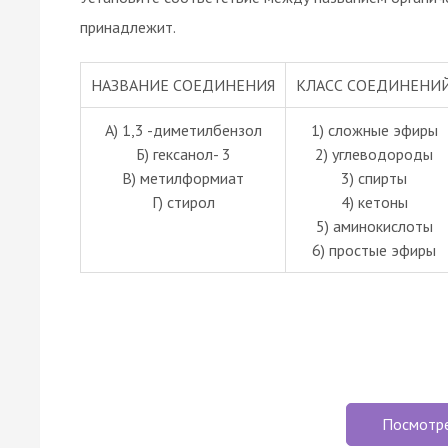
принадлежит.
НАЗВАНИЕ СОЕДИНЕНИЯ
КЛАСС СОЕДИНЕНИ
А) 1,3 -диметилбензол
1) сложные эфиры
Б) гексанол- 3
2) углеводороды
В) метилформиат
3) спирты
Г) стирол
4) кетоны
5) аминокислоты
6) простые эфиры
Посмотр