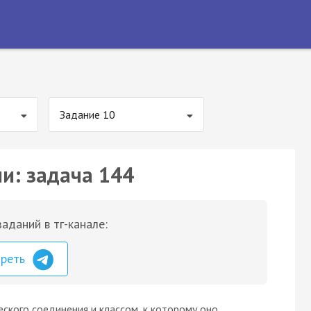
Задание 10
ии: задача 144
аданий в тг-канале:
треть
ского соединения и классом, к которому оно