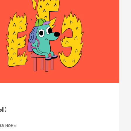
ы:
на ионы