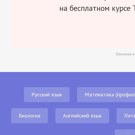
на бесплатном курсе 
Нажимая н
Русский язык
Математика (профил
Биология
Английский язык
Лит