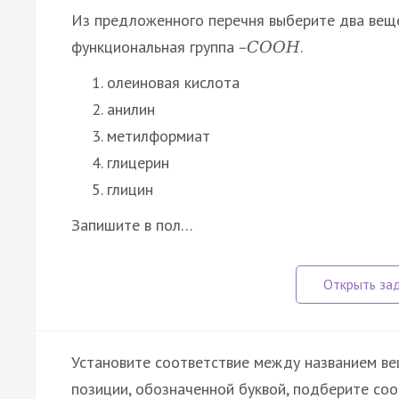
Из предложенного перечня выберите два веще
функциональная группа
.
–
С
О
О
Н
олеиновая кислота
анилин
метилформиат
глицерин
глицин
Запишите в пол…
Установите соответствие между названием ве
позиции, обозначенной буквой, подберите со