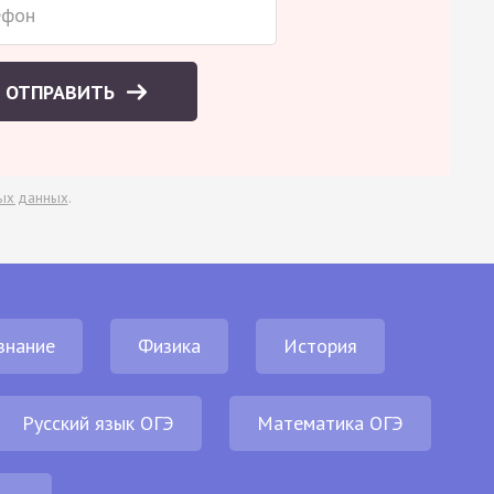
ОТПРАВИТЬ
ых данных
.
знание
Физика
История
Русский язык ОГЭ
Математика ОГЭ