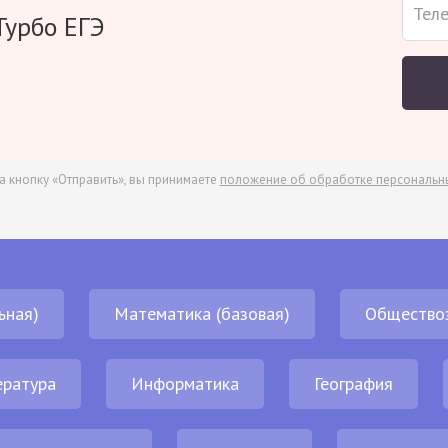
Турбо ЕГЭ
а кнопку «Отправить», вы принимаете
положение об обработке персональн
ьная)
Математика (базовая)
Общество
ература
Информатика
География