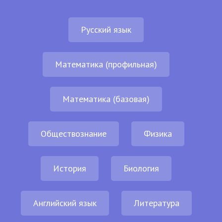
Русский язык
Математика (профильная)
Математика (базовая)
Обществознание
Физика
История
Биология
Английский язык
Литература