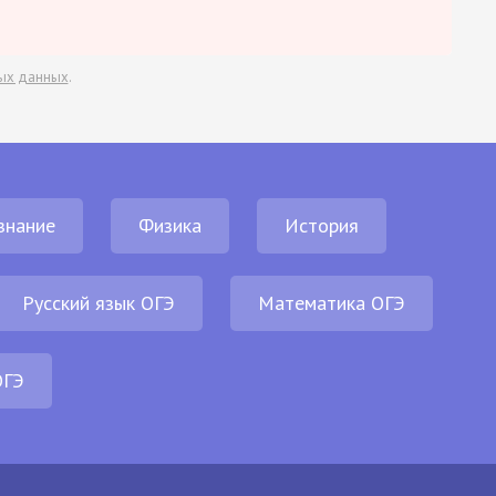
ых данных
.
знание
Физика
История
Русский язык ОГЭ
Математика ОГЭ
ОГЭ