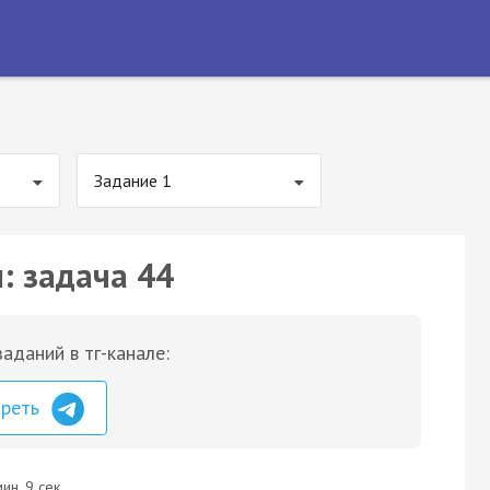
Задание 1
: задача 44
аданий в тг-канале:
треть
ин. 9 сек.