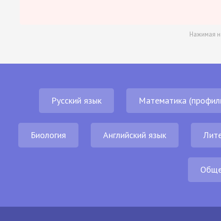
Нажимая н
Русский язык
Математика (профил
Биология
Английский язык
Лит
Обще