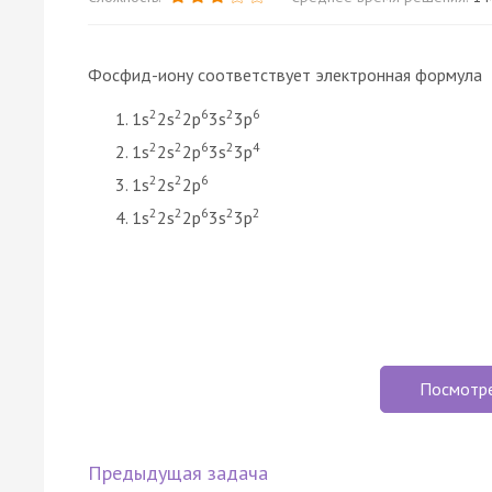
Фосфид-иону соответствует электронная формула
2
2
6
2
6
1s
2s
2p
3s
3p
2
2
6
2
4
1s
2s
2p
3s
3p
2
2
6
1s
2s
2p
2
2
6
2
2
1s
2s
2p
3s
3p
Посмотр
Предыдущая задача