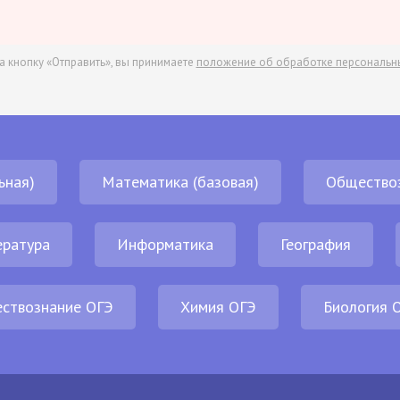
а кнопку «Отправить», вы принимаете
положение об обработке персональн
ьная)
Математика (базовая)
Общество
ература
Информатика
География
ствознание ОГЭ
Химия ОГЭ
Биология 