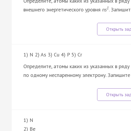
Определите, атомы каких из указанных в ряд
1
внешнего энергетического уровня
ns
. Запишит
1) N 2) As 3) Cu 4) P 5) Cr
Определите, атомы каких из указанных в ряд
по одному неспаренному электрону. Запишите
1) N
2) Be