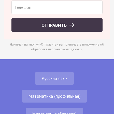
ОТПРАВИТЬ
Нажимая на кнопку «Отправить», вы принимаете
положение об
обработке персональных данных
.
Русский язык
Математика (профильная)
Математика (базовая)