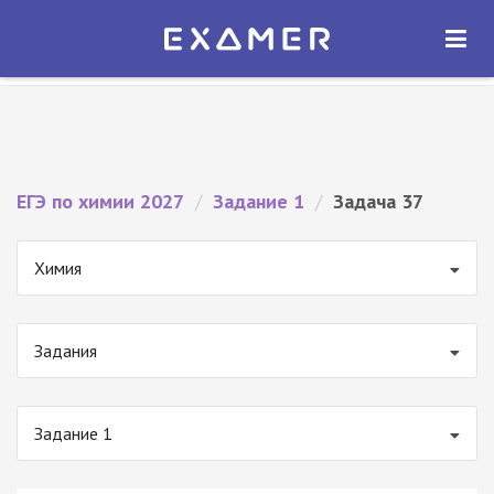
Экзамер — ЕГЭ 2027
×
ОТКРЫТЬ
Экзамер
Бесплатно - В Google Play
ЕГЭ по химии 2027
/
Задание 1
/
Задача 37
Химия
Задания
Задание 1