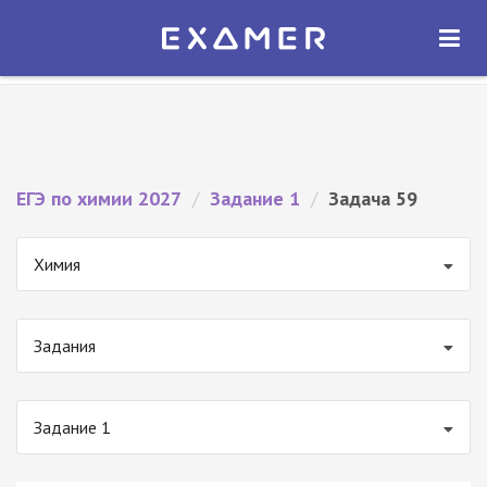
Экзамер — ЕГЭ 2027
×
ОТКРЫТЬ
Экзамер
Бесплатно - В Google Play
ЕГЭ по химии 2027
/
Задание 1
/
Задача 59
Химия
Задания
Задание 1