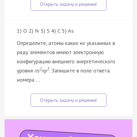
1) O 2) N 3) S 4) C 5) As
Определите, атомы каких из указанных в
ряду элементов имеют электронную
конфигурацию внешнего энергетического
2
3
уровня
ns
np
. Запишите в поле ответа
номера …