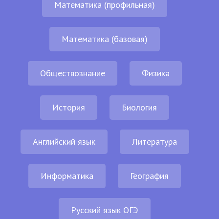
Математика (профильная)
Математика (базовая)
Обществознание
Физика
История
Биология
Английский язык
Литература
Информатика
География
Русский язык ОГЭ