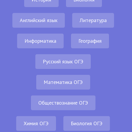
Английский язык
Литература
Информатика
География
Русский язык ОГЭ
Математика ОГЭ
Обществознание ОГЭ
Химия ОГЭ
Биология ОГЭ