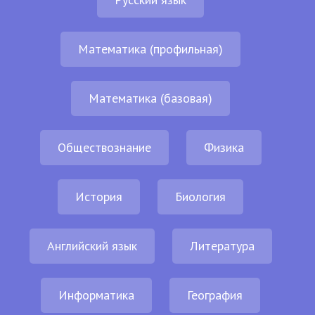
Математика (профильная)
Математика (базовая)
Обществознание
Физика
История
Биология
Английский язык
Литература
Информатика
География