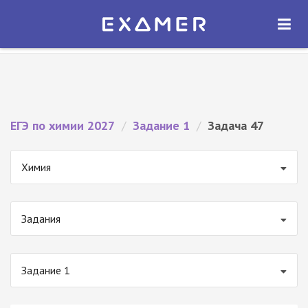
Экзамер — ЕГЭ 2027
×
ОТКРЫТЬ
Экзамер
Бесплатно - В Google Play
ЕГЭ по химии 2027
/
Задание 1
/
Задача 47
Химия
Задания
Задание 1