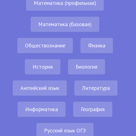
Математика (профильная)
Математика (базовая)
Обществознание
Физика
История
Биология
Английский язык
Литература
Информатика
География
Русский язык ОГЭ