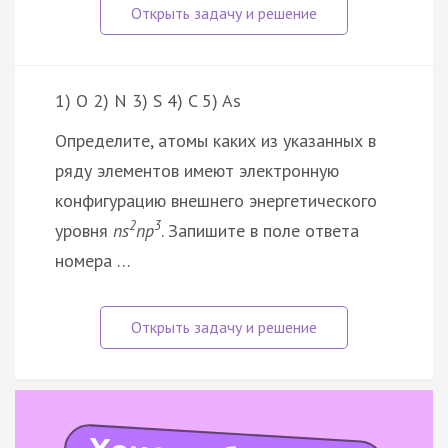
1) O 2) N 3) S 4) C 5) As
Определите, атомы каких из указанных в
ряду элементов имеют электронную
конфигурацию внешнего энергетического
2
3
уровня
ns
np
. Запишите в поле ответа
номера …