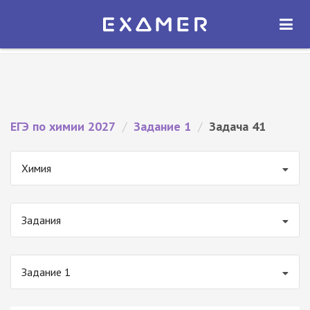
Экзамер — ЕГЭ 2027
×
ОТКРЫТЬ
Экзамер
Бесплатно - В Google Play
ЕГЭ по химии 2027
/
Задание 1
/
Задача 41
Химия
Задания
Задание 1