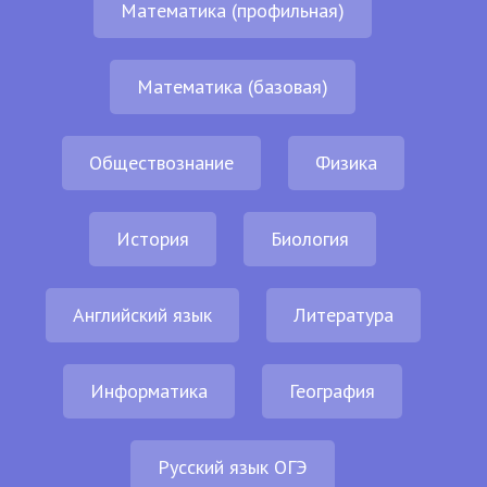
Математика (профильная)
Математика (базовая)
Обществознание
Физика
История
Биология
Английский язык
Литература
Информатика
География
Русский язык ОГЭ