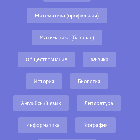
Математика (профильная)
Математика (базовая)
Обществознание
Физика
История
Биология
Английский язык
Литература
Информатика
География