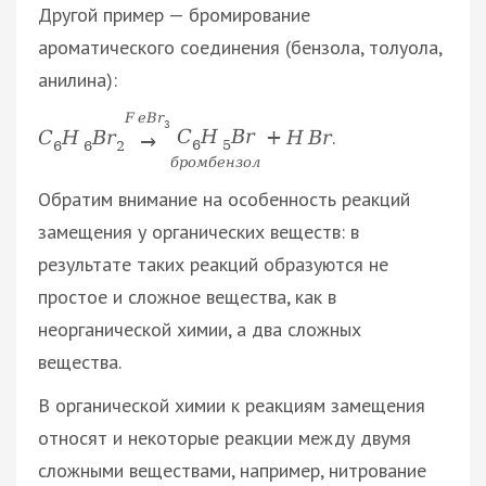
Другой пример — бромирование
ароматического соединения (бензола, толуола,
анилина):
F
e
B
r
3
.
C
H
B
r
C
H
B
r
+
H
B
r
→
6
5
6
6
2
б
р
о
м
б
е
н
з
о
л
Обратим внимание на особенность реакций
замещения у органических веществ: в
результате таких реакций образуются не
простое и сложное вещества, как в
неорганической химии, а два сложных
вещества.
В органической химии к реакциям замещения
относят и некоторые реакции между двумя
сложными веществами, например, нитрование