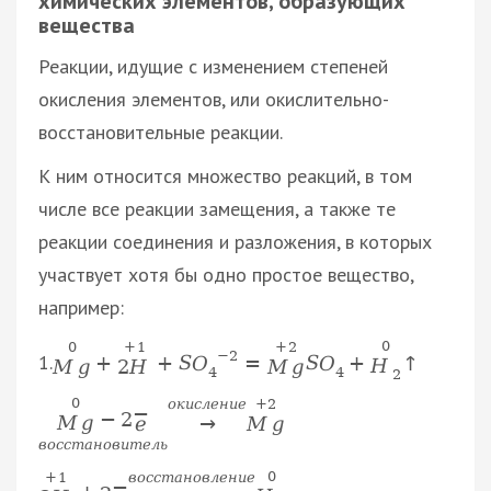
химических элементов, образующих
вещества
Реакции, идущие с изменением степеней
окисления элементов, или окислительно-
восстановительные реакции.
К ним относится множество реакций, в том
числе все реакции замещения, а также те
реакции соединения и разложения, в которых
участвует хотя бы одно простое вещество,
например:
0
0
+
1
+
2
−
2
1.
+
+
S
O
=
S
O
+
↑
H
M
g
2
H
M
g
4
4
2
0
о
к
и
с
л
е
н
и
е
+
2
−
−
2
M
g
e
→
M
g
в
о
с
с
т
а
н
о
в
и
т
е
л
ь
0
+
1
в
о
с
с
т
а
н
о
в
л
е
н
и
е
−