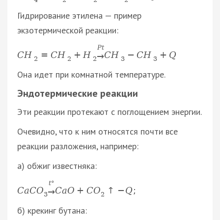
Гидрирование этилена — пример
экзотермической реакции:
P
t
C
H
=
C
H
+
H
C
H
−
C
H
+
Q
→
2
2
2
3
3
Она идет при комнатной температуре.
Эндотермические реакции
Эти реакции протекают с поглощением энергии.
Очевидно, что к ним относятся почти все
реакции разложения, например:
а) обжиг известняка:
t
°
C
a
C
O
C
a
O
+
C
O
↑
−
Q
;
→
3
2
б) крекинг бутана: