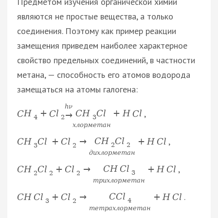
Предметом изучения органической химии
являются не простые вещества, а только
соединения. Поэтому как пример реакции
замещения приведем наиболее характерное
свойство предельных соединений, в частности
метана, — способность его атомов водорода
замещаться на атомы галогена:
h
ν
,
C
H
C
l
C
H
+
C
l
+
H
C
l
→
3
4
2
х
л
о
р
м
е
т
а
н
,
C
H
C
l
C
H
C
l
+
C
l
→
+
H
C
l
2
2
3
2
д
и
х
л
о
р
м
е
т
а
н
,
C
H
C
l
C
H
C
l
+
C
l
→
+
H
C
l
3
2
2
2
т
р
и
х
л
о
р
м
е
т
а
н
.
C
C
l
C
H
C
l
+
C
l
→
+
H
C
l
4
3
2
т
е
т
р
а
х
л
о
р
м
е
т
а
н