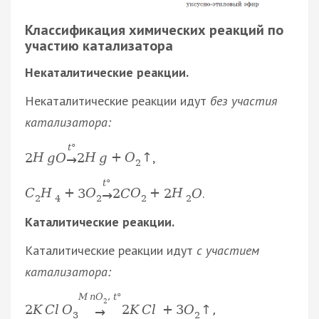
Классификация химических реакций по
участию катализатора
Некаталитические реакции.
Некаталитические реакции идут
без участия
катализатора:
t
°
,
2
H
g
O
2
H
g
+
O
↑
→
2
t
°
.
C
H
+
3
O
2
C
O
+
2
H
O
→
2
4
2
2
2
Каталитические реакции.
Каталитические реакции идут
с участием
катализатора:
M
n
O
,
t
°
2
2
K
C
l
O
2
K
C
l
+
3
O
↑
,
→
3
2