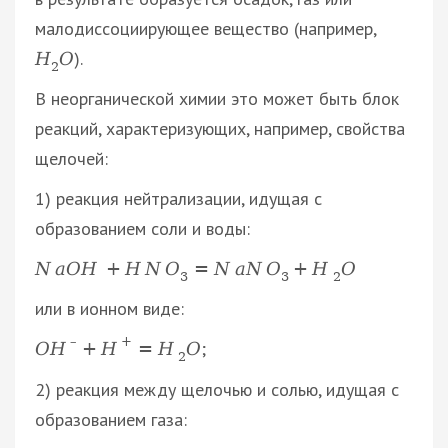
малодиссоциирующее вещество (например,
).
Н
О
2
В неорганической химии это может быть блок
реакций, характеризующих, например, свойства
щелочей:
1) реакция нейтрализации, идущая с
образованием соли и воды:
N
a
O
H
+
H
N
O
=
N
a
N
O
+
H
O
3
3
2
или в ионном виде:
–
+
;
O
H
+
H
=
H
O
2
2) реакция между щелочью и солью, идущая с
образованием газа: