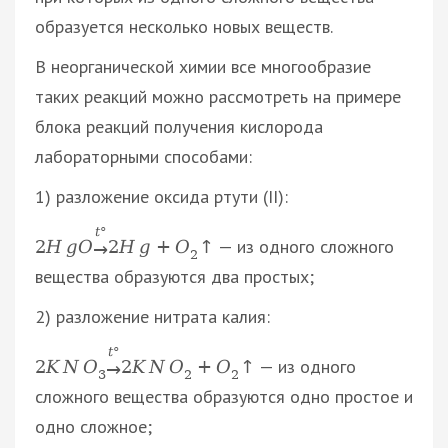
образуется несколько новых веществ.
В неорганической химии все многообразие
таких реакций можно рассмотреть на примере
блока реакций получения кислорода
лабораторными способами:
1) разложение оксида ртути (II):
t
°
— из одного сложного
2
H
g
O
2
H
g
+
O
↑
→
2
вещества образуются два простых;
2) разложение нитрата калия:
t
°
— из одного
2
K
N
O
2
K
N
O
+
O
↑
→
3
2
2
сложного вещества образуются одно простое и
одно сложное;