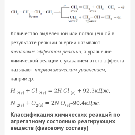
Количество выделенной или поглощенной в
результате реакции энергии называют
тепловым эффектом реакции
, а уравнение
химической реакции с указанием этого эффекта
называют
термохимическим уравнением
,
например:
H
+
C
l
=
2
H
C
l
+
92.3
к
Д
ж
,
2
(
г
)
2
(
г
)
(
г
)
.
N
+
О
=
2
N
O
–
90.4
к
Д
ж
2
(
г
)
2
(
г
)
(
г
)
Классификация химических реакций по
агрегатному состоянию реагирующих
веществ (фазовому составу)