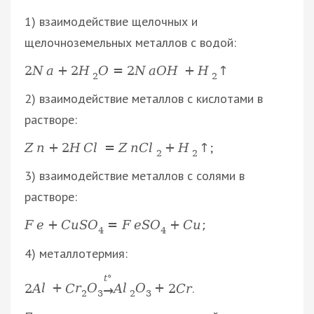
1) взаимодействие щелочных и
щелочноземельных металлов с водой:
2
N
a
+
2
H
O
=
2
N
a
O
H
+
H
↑
2
2
2) взаимодействие металлов с кислотами в
растворе:
;
Z
n
+
2
H
C
l
=
Z
n
C
l
+
H
↑
2
2
3) взаимодействие металлов с солями в
растворе:
F
e
+
C
u
S
O
=
F
e
S
O
+
C
u
;
4
4
4) металлотермия:
t
°
.
2
A
l
+
C
r
O
A
l
O
+
2
C
r
→
2
3
2
3