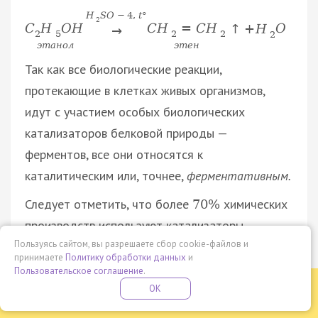
H
S
O
−
4
,
t
°
2
C
H
O
H
C
H
=
C
H
↑
+
H
O
→
2
5
2
2
2
э
т
а
н
о
л
э
т
е
н
Так как все биологические реакции,
протекающие в клетках живых организмов,
идут с участием особых биологических
катализаторов белковой природы —
ферментов, все они относятся к
каталитическим или, точнее,
ферментативным.
Следует отметить, что более
химических
70
%
производств используют катализаторы.
Пользуясь сайтом, вы разрешаете сбор cookie-файлов и
Классификация химических реакций по
принимаете
Политику обработки данных
и
направлению
Пользовательское соглашение
.
Бесплатная летняя школа
OK
Необратимые реакции.
ПОДРОБНЕЕ
ПРОВЕДИ ЭТО ЛЕТО С ПОЛЬЗОЙ