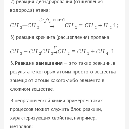
2) реакция дегидрирования (отщепления
водорода) этана:
C
r
O
,
500
°
C
2
3
C
H
—
C
H
C
H
=
C
H
+
H
↑
;
→
3
3
2
2
2
3) реакция крекинга (расщепления) пропана:
t
°
C
H
−
C
H
C
H
C
H
=
C
H
+
C
H
↑
.
→
3
2
3
2
2
4
3.
Реакции замещения
— это такие реакции, в
результате которых атомы простого вещества
замещают атомы какого-либо элемента в
сложном веществе.
В неорганической химии примером таких
процессов может служить блок реакций,
характеризующих свойства, например,
металлов: