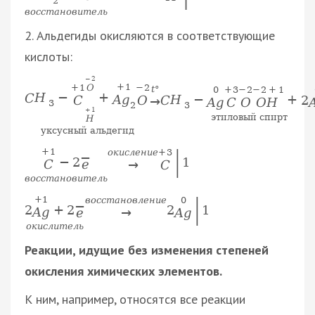
2
в
о
с
с
т
а
н
о
в
и
т
е
л
ь
2. Альдегиды окисляются в соответствующие
кислоты:
−
2
+
1
+
1
−
2
O
t
°
0
+
3
−
2
−
2
+
1
C
H
−
+
C
H
−
+
2
A
g
C
O
→
A
g
C
O
O
H
3
3
2
+
1
этиловый спирт
H
уксусный альдегид
|
+
1
о
к
и
с
л
е
н
и
е
+
3
−
−
2
1
C
e
→
C
в
о
с
с
т
а
н
о
в
и
т
е
л
ь
|
+
1
в
о
с
с
т
а
н
о
в
л
е
н
и
е
0
−
2
+
2
2
1
A
g
e
→
A
g
о
к
и
с
л
и
т
е
л
ь
Реакции, идущие без изменения степеней
окисления химических элементов.
К ним, например, относятся все реакции