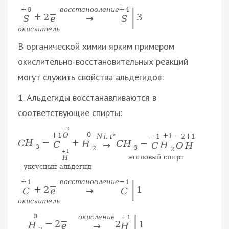
|
+
6
в
о
с
с
т
а
н
о
в
л
е
н
и
е
+
4
−
+
2
3
S
e
→
S
о
к
и
с
л
и
т
е
л
ь
В органической химии ярким примером
окислительно-восстановительных реакций
могут служить свойства альдегидов:
1. Альдегиды восстанавливаются в
соответствующие спирты:
−
2
0
+
1
O
+
1
−
1
−
2
+
1
N
i
,
t
°
C
H
−
+
C
H
−
H
C
H
C
O
H
→
3
3
2
2
+
1
этиловый спирт
H
уксусный альдегид
|
+
1
в
о
с
с
т
а
н
о
в
л
е
н
и
е
−
1
−
+
2
1
C
e
→
C
о
к
и
с
л
и
т
е
л
ь
|
0
о
к
и
с
л
е
н
и
е
+
1
−
−
2
2
1
H
e
→
H