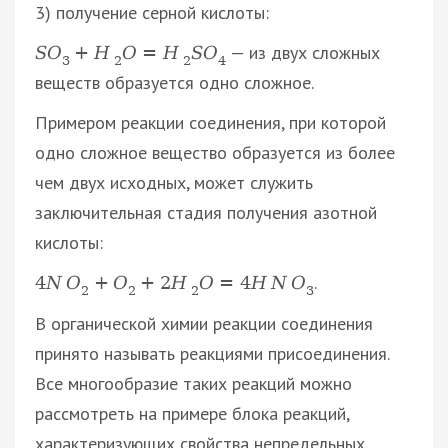
3) получение серной кислоты:
— из двух сложных
S
O
+
H
O
=
H
S
O
3
2
2
4
веществ образуется одно сложное.
Примером реакции соединения, при которой
одно сложное вещество образуется из более
чем двух исходных, может служить
заключительная стадия получения азотной
кислоты:
.
4
N
O
+
O
+
2
H
O
=
4
H
N
O
2
2
2
3
В органической химии реакции соединения
принято называть реакциями присоединения.
Все многообразие таких реакций можно
рассмотреть на примере блока реакций,
характеризующих свойства непредельных