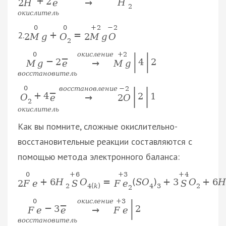
+
2
H
2
H
e
→
2
о
к
и
с
л
и
т
е
л
ь
0
0
+
2
−
2
2.
+
=
O
2
M
g
2
M
g
O
2
|
|
0
о
к
и
с
л
е
н
и
е
+
2
−
−
2
4
2
M
g
e
→
M
g
в
о
с
с
т
а
н
о
в
и
т
е
л
ь
|
|
0
в
о
с
с
т
а
н
о
в
л
е
н
и
е
−
2
−
+
4
2
1
O
e
→
2
O
2
о
к
и
с
л
и
т
е
л
ь
Как вы помните, сложные окислительно-
восстановительные реакции составляются с
помощью метода электронного баланса:
+
3
0
+
6
+
4
+
6
H
O
=
(
S
O
)
+
3
O
+
6
H
F
e
2
F
e
S
S
2
4
(
k
)
4
3
2
2
|
0
о
к
и
с
л
е
н
и
е
+
3
−
−
3
2
F
e
e
→
F
e
в
о
с
с
т
а
н
о
в
и
т
е
л
ь