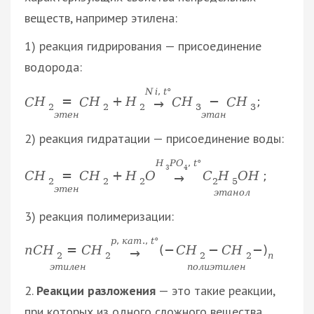
веществ, например этилена:
1) реакция гидрирования — присоединение
водорода:
N
i
,
t
°
=
−
C
H
C
H
+
H
C
H
C
H
;
→
2
2
2
3
3
э
т
е
н
э
т
а
н
2) реакция гидратации — присоединение воды:
H
P
O
,
t
°
3
4
C
H
O
H
=
C
H
C
H
+
H
O
;
→
2
5
2
2
2
э
т
е
н
э
т
а
н
о
л
3) реакция полимеризации:
p
,
к
а
т
.
,
t
°
n
C
H
=
C
H
(
−
C
H
−
C
H
−
)
→
2
2
2
2
n
э
т
и
л
е
н
п
о
л
и
э
т
и
л
е
н
2.
Реакции разложения
— это такие реакции,
при которых из одного сложного вещества