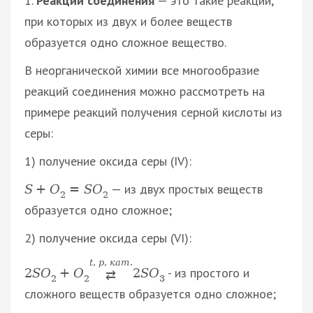
1.
Реакции соединения
— это такие реакции,
при которых из двух и более веществ
образуется одно сложное вещество.
В неорганической химии все многообразие
реакций соединения можно рассмотреть на
примере реакций получения серной кислоты из
серы:
1) получение оксида серы (IV):
— из двух простых веществ
S
+
O
=
S
O
2
2
образуется одно сложное;
2) получение оксида серы (VI):
t
,
p
,
к
а
т
.
- из простого и
2
S
O
+
O
2
S
O
⇄
2
2
3
сложного веществ образуется одно сложное;