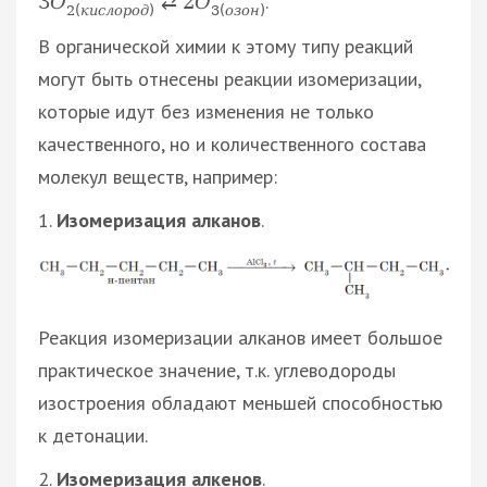
.
3
О
⇄
2
О
2
(
к
и
с
л
о
р
о
д
)
3
(
о
з
о
н
)
В органической химии к этому типу реакций
могут быть отнесены реакции изомеризации,
которые идут без изменения не только
качественного, но и количественного состава
молекул веществ, например:
1.
Изомеризация алканов
.
Реакция изомеризации алканов имеет большое
практическое значение, т.к. углеводороды
изостроения обладают меньшей способностью
к детонации.
2.
Изомеризация алкенов
.