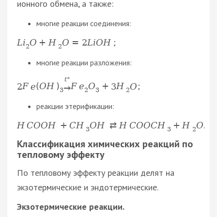
ионного обмена, а также:
многие реакции соединения:
L
i
O
+
H
O
=
2
L
i
O
H
;
2
2
многие реакции разложения:
t
°
2
F
e
(
O
H
)
F
e
O
+
3
H
O
;
→
3
2
3
2
реакции этерификации:
.
H
C
O
O
H
+
C
H
O
H
⇄
H
C
O
O
C
H
+
H
O
3
3
2
Классификация химических реакций по
тепловому эффекту
По тепловому эффекту реакции делят на
экзотермические и эндотермические.
Экзотермические реакции.