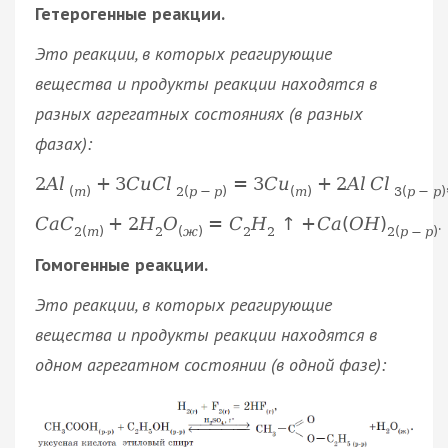
Гетерогенные реакции.
Это реакции, в которых реагирующие
вещества и продукты реакции находятся в
разных агрегатных состояниях (в разных
фазах):
2
A
l
+
3
C
u
C
l
=
3
C
u
+
2
A
l
C
l
(
т
)
2
(
р
−
р
)
(
т
)
3
(
р
−
р
)
.
С
а
С
+
2
Н
О
=
С
Н
↑
+
С
а
(
О
Н
)
2
(
т
)
2
(
ж
)
2
2
2
(
р
−
р
)
Гомогенные реакции.
Это реакции, в которых реагирующие
вещества и продукты реакции находятся в
одном агрегатном состоянии (в одной фазе):