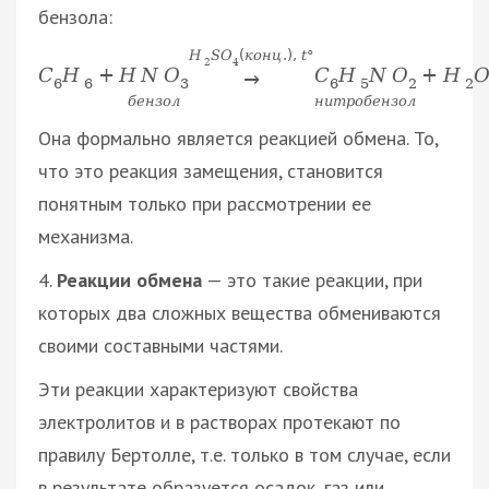
бензола:
H
S
O
(
к
о
н
ц
.
)
,
t
°
2
4
H
N
O
C
H
N
O
C
H
+
+
H
→
3
6
5
2
6
6
2
б
е
н
з
о
л
н
и
т
р
о
б
е
н
з
о
л
Она формально является реакцией обмена. То,
что это реакция замещения, становится
понятным только при рассмотрении ее
механизма.
4.
Реакции обмена
— это такие реакции, при
которых два сложных вещества обмениваются
своими составными частями.
Эти реакции характеризуют свойства
электролитов и в растворах протекают по
правилу Бертолле, т.е. только в том случае, если
в результате образуется осадок, газ или