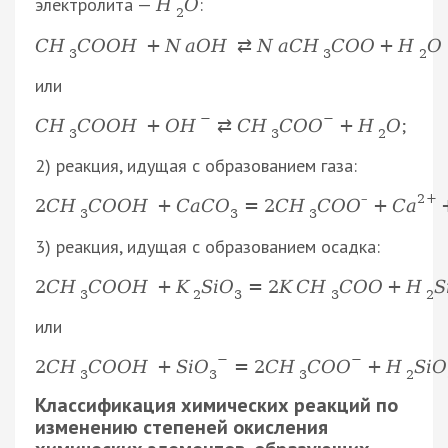
электролита —
:
H
O
2
C
H
C
O
O
H
+
N
a
O
H
⇄
N
a
C
H
C
O
O
+
H
O
3
3
2
или
−
−
;
C
H
C
O
O
H
+
O
H
⇄
C
H
C
O
O
+
H
O
3
3
2
2) реакция, идущая с образованием газа:
–
2
+
2
C
H
C
O
O
H
+
C
a
C
O
=
2
C
H
C
O
O
+
C
a
3
3
3
3) реакция, идущая с образованием осадка:
2
C
H
C
O
O
H
+
K
S
i
O
=
2
K
C
H
C
O
O
+
H
S
3
2
3
3
2
или
−
−
2
C
H
C
O
O
H
+
S
i
O
=
2
C
H
C
O
O
+
H
S
i
O
3
3
3
2
Классификация химических реакций по
изменению степеней окисления