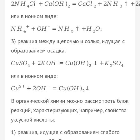
2
N
H
C
l
+
C
a
(
O
H
)
=
C
a
C
l
+
2
N
H
↑
+
2
4
2
2
3
или в ионном виде:
+
–
;
N
H
+
O
H
=
N
H
↑
+
H
O
4
3
2
3) реакция между щелочью и солью, идущая с
образованием осадка:
C
u
S
O
+
2
K
O
H
=
C
u
(
O
H
)
↓
+
K
S
O
4
2
2
4
или в ионном виде:
2
+
−
C
u
+
2
O
H
=
C
u
(
O
H
)
↓
2
В органической химии можно рассмотреть блок
реакций, характеризующих, например, свойства
уксусной кислоты:
1) реакция, идущая с образованием слабого