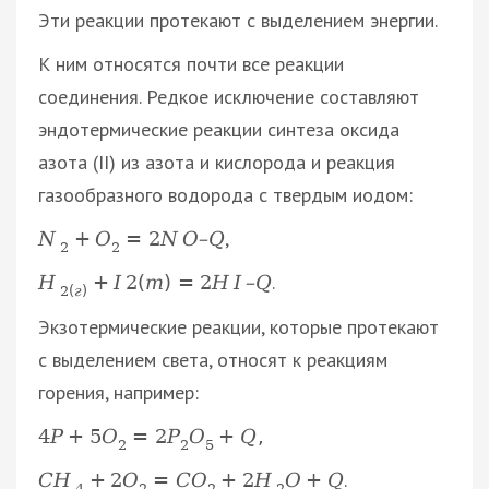
Эти реакции протекают с выделением энергии.
К ним относятся почти все реакции
соединения. Редкое исключение составляют
эндотермические реакции синтеза оксида
азота (II) из азота и кислорода и реакция
газообразного водорода с твердым иодом:
,
N
+
O
=
2
N
O
–
Q
2
2
.
H
+
I
2
(
т
)
=
2
H
I
–
Q
2
(
г
)
Экзотермические реакции, которые протекают
с выделением света, относят к реакциям
горения, например:
4
P
+
5
O
=
2
P
O
+
Q
,
2
2
5
.
C
H
+
2
O
=
C
O
+
2
H
O
+
Q
4
2
2
2