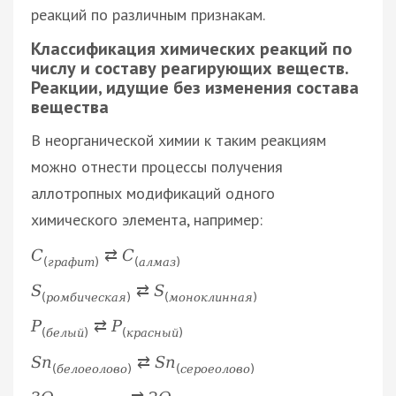
реакций по различным признакам.
Классификация химических реакций по
числу и составу реагирующих веществ.
Реакции, идущие без изменения состава
вещества
В неорганической химии к таким реакциям
можно отнести процессы получения
аллотропных модификаций одного
химического элемента, например:
С
⇄
С
(
г
р
а
ф
и
т
)
(
а
л
м
а
з
)
S
⇄
S
(
р
о
м
б
и
ч
е
с
к
а
я
)
(
м
о
н
о
к
л
и
н
н
а
я
)
Р
⇄
Р
(
б
е
л
ы
й
)
(
к
р
а
с
н
ы
й
)
S
n
⇄
S
n
(
б
е
л
о
е
о
л
о
в
о
)
(
с
е
р
о
е
о
л
о
в
о
)