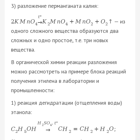
3) разложение перманганата калия:
t
°
— из
2
K
M
n
O
K
M
n
O
+
M
n
O
+
O
↑
→
4
2
4
2
2
одного сложного вещества образуются два
сложных и одно простое, т.е. три новых
вещества.
В органической химии реакции разложения
можно рассмотреть на примере блока реакций
получения этилена в лаборатории и
промышленности:
1) реакция дегидратации (отщепления воды)
этанола:
H
S
O
,
t
°
2
4
C
H
O
H
C
H
=
C
H
+
H
O
;
→
2
5
2
2
2