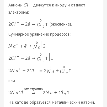
−
Анионы
движутся к аноду и отдают
C
l
электроны:
0
−
(окисление).
2
C
l
−
2
ē
→
↑
C
l
2
Суммарное уравнение процессов:
|
0
+
N
a
+
ē
→
2
N
a
|
0
−
2
C
l
−
2
ē
→
↑
1
C
l
2
0
0
+
−
2
N
a
+
2
C
l
=
2
+
↑
C
l
N
a
2
или
электролиз
2
N
a
C
l
2
N
a
+
C
l
↑
→
2
На катоде образуется металлический натрий,