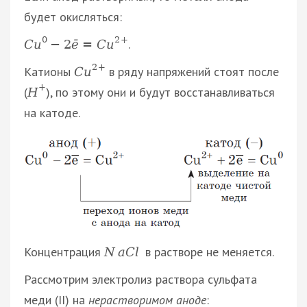
будет окисляться:
0
2
+
.
C
u
−
2
ē
=
C
u
2
+
Катионы
в ряду напряжений стоят после
C
u
+
(
), по этому они и будут восстанавливаться
Н
на катоде.
Концентрация
в растворе не меняется.
N
a
C
l
Рассмотрим электролиз раствора сульфата
меди (II) на
нерастворимом аноде
: