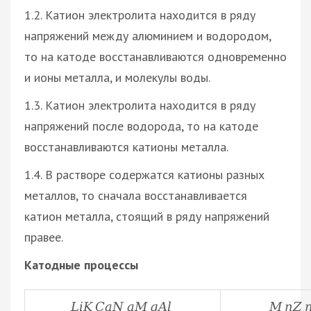
1.2. Катион электролита находится в ряду
напряжений между алюминием и водородом,
то на катоде восстанавливаются одновременно
и ионы металла, и молекулы воды.
1.3. Катион электролита находится в ряду
напряжений после водорода, то на катоде
восстанавливаются катионы металла.
1.4. В растворе содержатся катионы разных
металлов, то сначала восстанавливается
катион металла, стоящий в ряду напряжений
правее.
Катодные процессы
L
i
K
C
a
N
a
M
g
A
l
M
n
Z