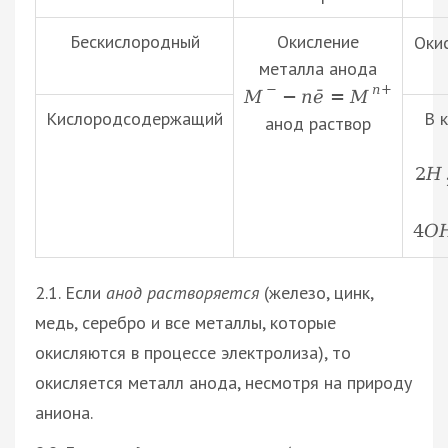
Бескислородный
Окисление
Оки
металла анода
−
n
+
M
−
n
ē
=
M
Кислородсодержащий
В 
анод раствор
2
H
4
O
2.1. Если
анод растворяется
(железо, цинк,
медь, серебро и все металлы, которые
окисляются в процессе электролиза), то
окисляется металл анода, несмотря на природу
аниона.