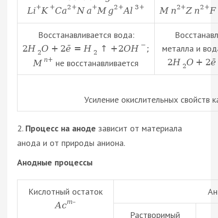
+
+
2
+
+
2
+
3
+
2
+
2
+
L
i
K
C
a
N
a
M
g
A
l
M
n
Z
n
F
Восстанавливается вода:
Восстанав
−
металла и вод
2
H
O
+
2
ē
=
H
↑
+
2
O
H
;
2
2
n
+
2
H
O
+
2
ē
не восстанавливается
M
2
Усиление окислительных свойств к
2.
Процесс на аноде
зависит от материала
анода и от природы аниона.
Анодные процессы
Кислотный остаток
Ан
m
–
А
с
Растворимый