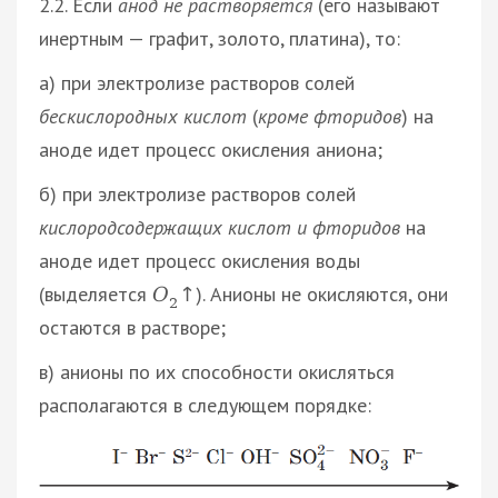
2.2. Если
анод не растворяется
(его называют
инертным — графит, золото, платина), то:
а) при электролизе растворов солей
бескислородных кислот
(
кроме фторидов
) на
аноде идет процесс окисления аниона;
б) при электролизе растворов солей
кислородсодержащих кислот и фторидов
на
аноде идет процесс окисления воды
(выделяется
). Анионы не окисляются, они
О
↑
2
остаются в растворе;
в) анионы по их способности окисляться
располагаются в следующем порядке: