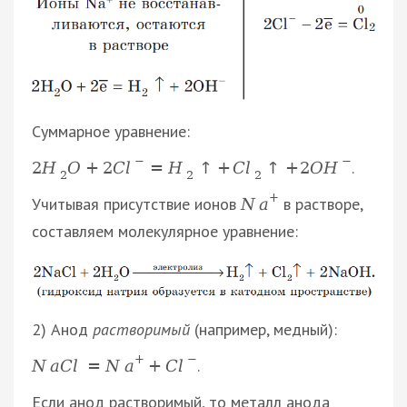
Суммарное уравнение:
−
−
.
2
H
O
+
2
C
l
=
H
↑
+
C
l
↑
+
2
O
H
2
2
2
+
Учитывая присутствие ионов
в растворе,
N
a
составляем молекулярное уравнение:
2) Анод
растворимый
(например, медный):
+
−
.
N
a
C
l
=
N
a
+
C
l
Если анод растворимый, то металл анода