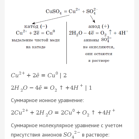
2
+
0
C
u
+
2
ē
=
C
u
|
2
+
2
H
O
−
4
ē
=
O
↑
+
4
H
|
1
2
2
Суммарное ионное уравнение:
2
+
0
+
2
C
u
+
2
H
O
=
2
C
u
+
O
↑
+
4
H
2
2
Суммарное молекулярное уравнение с учетом
2
−
присутствия анионов
в растворе:
S
O
4