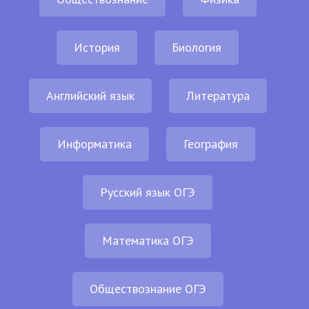
История
Биология
Английский язык
Литература
Информатика
География
Русский язык ОГЭ
Математика ОГЭ
Обществознание ОГЭ