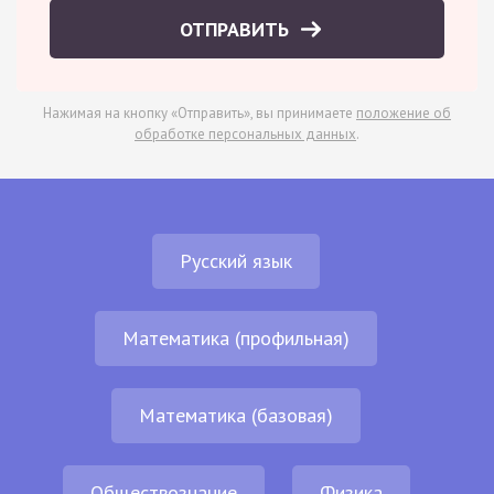
ОТПРАВИТЬ
Нажимая на кнопку «Отправить», вы принимаете
положение об
обработке персональных данных
.
Русский язык
Математика (профильная)
Математика (базовая)
Обществознание
Физика