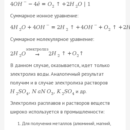
−
4
O
H
−
4
ē
=
O
↑
+
2
H
O
|
1
2
2
Суммарное ионное уравнение:
−
−
4
H
O
+
4
O
H
=
2
H
↑
+
4
O
H
+
O
↑
+
2
2
2
2
Суммарное молекулярное уравнение:
электролиз
2
H
O
2
H
↑
+
O
↑
→
2
2
2
В данном случае, оказывается, идет только
электролиз воды. Аналогичный результат
получим и в случае электролиза растворов
и др.
H
S
O
,
N
a
N
O
,
K
S
O
2
4
3
2
4
Электролиз расплавов и растворов веществ
широко используется в промышленности:
Для получения металлов (алюминий, магний,