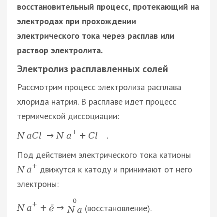
восстановительный процесс, протекающий на
электродах при прохождении
электрического тока через расплав или
раствор электролита.
Электролиз расплавленных солей
Рассмотрим процесс электролиза расплава
хлорида натрия. В расплаве идет процесс
термической диссоциации:
+
−
N
a
C
l
→
N
a
+
C
l
.
Под действием электрического тока катионы
+
движутся к катоду и принимают от него
N
a
электроны:
0
+
(восстановление).
N
a
+
ē
→
N
a