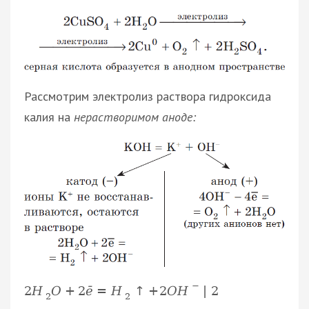
Рассмотрим электролиз раствора гидроксида
калия на
нерастворимом аноде:
−
2
H
O
+
2
ē
=
H
↑
+
2
O
H
|
2
2
2