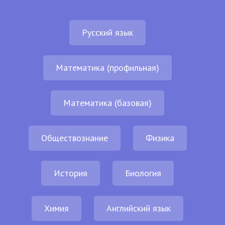
Русский язык
Математика (профильная)
Математика (базовая)
Обществознание
Физика
История
Биология
Химия
Английский язык