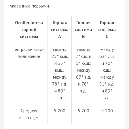
указанные первыми.
Особенности
Горная
Горная
Горная
горной
система
система
система
системы
А
B
C
Географическое
между
между
между
положение
25° ю.ш.
2° с.ш. и
62° с.ш.
и 35°
5° ю.ш.;
и 70°
ю.ш.;
между
с.ш.;
между
67° з.д.
между
78° з.д.
и 78°
81° в.д.
и 89°
з.д.
и 89°
з.д.
в.д.
Средняя
5 200
5 200
4 200
высота, м