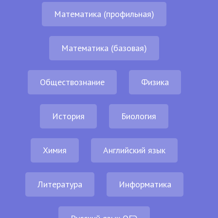
Математика (профильная)
Математика (базовая)
Обществознание
Физика
История
Биология
Химия
Английский язык
Литература
Информатика