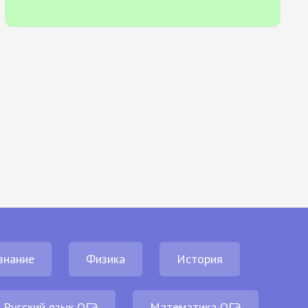
знание
Физика
История
Русский язык ОГЭ
Математика ОГЭ