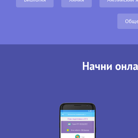
Обще
Начни онла