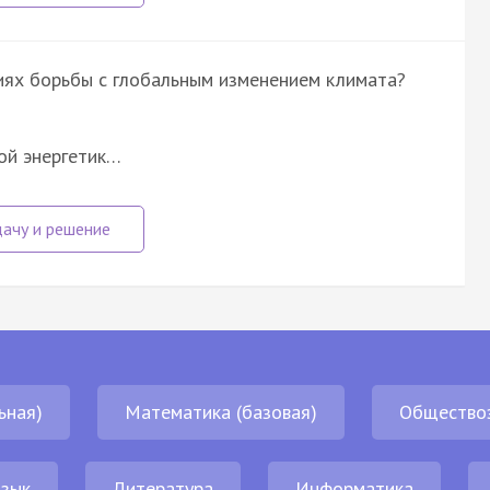
ниях борьбы с глобальным изменением климата?
ой энергетик…
ьная)
Математика (базовая)
Общество
язык
Литература
Информатика