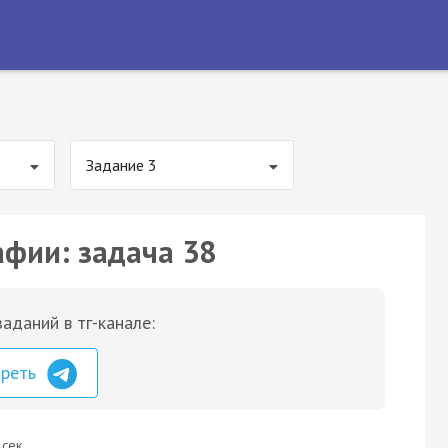
Задание 3
афии: задача 38
аданий в тг-канале:
треть
 сек.