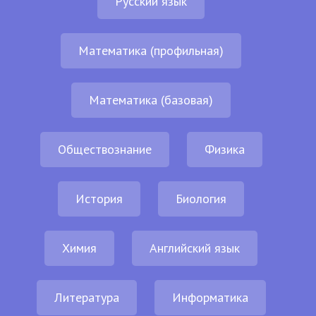
Русский язык
Математика (профильная)
Математика (базовая)
Обществознание
Физика
История
Биология
Химия
Английский язык
Литература
Информатика