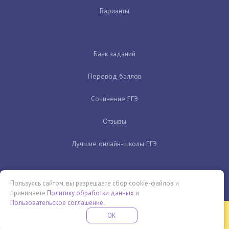
Варианты
Банк заданий
Перевод баллов
Сочинение ЕГЭ
Отзывы
Лучшие онлайн-школы ЕГЭ
Пользуясь сайтом, вы разрешаете сбор cookie-файлов и
принимаете
Политику обработки данных
и
Пользовательское соглашение
.
Бесплатная летняя школа
OK
ПОДРОБНЕЕ
ПРОВЕДИ ЭТО ЛЕТО С ПОЛЬЗОЙ