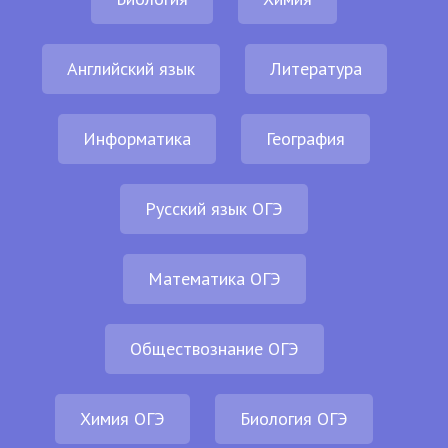
Английский язык
Литература
Информатика
География
Русский язык ОГЭ
Математика ОГЭ
Обществознание ОГЭ
Химия ОГЭ
Биология ОГЭ