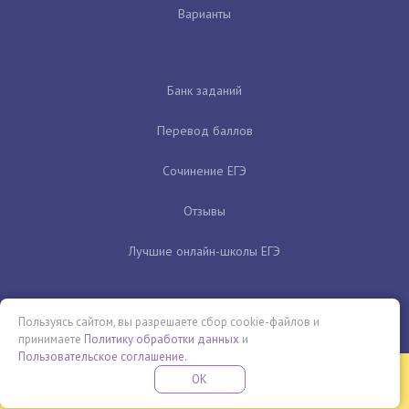
Варианты
Банк заданий
Перевод баллов
Сочинение ЕГЭ
Отзывы
Лучшие онлайн-школы ЕГЭ
Пользуясь сайтом, вы разрешаете сбор cookie-файлов и
принимаете
Политику обработки данных
и
Пользовательское соглашение
.
Бесплатная летняя школа
OK
ПОДРОБНЕЕ
ПРОВЕДИ ЭТО ЛЕТО С ПОЛЬЗОЙ