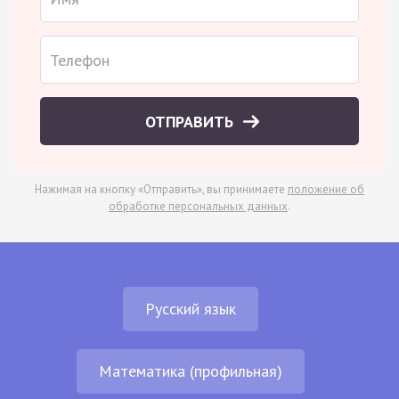
ОТПРАВИТЬ
Нажимая на кнопку «Отправить», вы принимаете
положение об
обработке персональных данных
.
Русский язык
Математика (профильная)