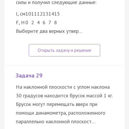
силы и получил следующие данные:
l, см
10
11
12
13
14
15
F, Н
0
2
4
6
7
8
Выберите два верных утвер…
Задача 29
На наклонной плоскости с углом наклона
30 градусов находится брусок массой 1 кг.
Брусок могут перемещать вверх при
помощи динамометра, расположенного
параллельно наклонной плоскост…