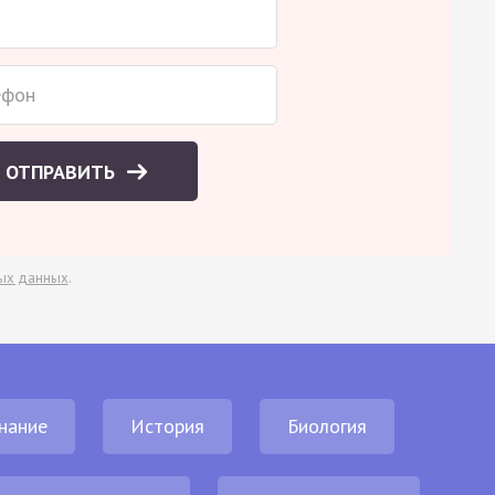
ОТПРАВИТЬ
ых данных
.
нание
История
Биология