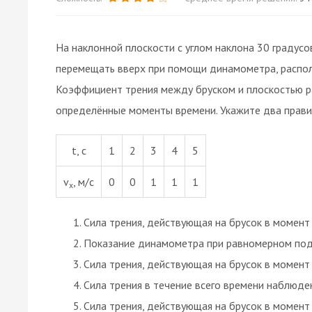
На наклонной плоскости с углом наклона 30 градусов
перемещать вверх при помощи динамометра, распол
Коэффициент трения между бруском и плоскостью ра
определённые моменты времени. Укажите два прави
t, с
1
2
3
4
5
v
, м/с
0
0
1
1
1
x
Сила трения, действующая на брусок в момент 
Показание динамометра при равномерном подъ
Сила трения, действующая на брусок в момент 
Сила трения в течение всего времени наблюден
Сила трения, действующая на брусок в момент 