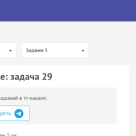
Задание 5
е: задача 29
аданий в тг-канале:
треть
ин. 3 сек.