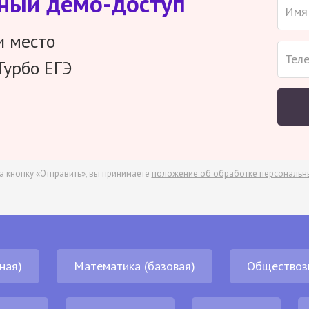
тный демо-доступ
и место
Турбо ЕГЭ
а кнопку «Отправить», вы принимаете
положение об обработке персональн
ная)
Математика (базовая)
Обществоз