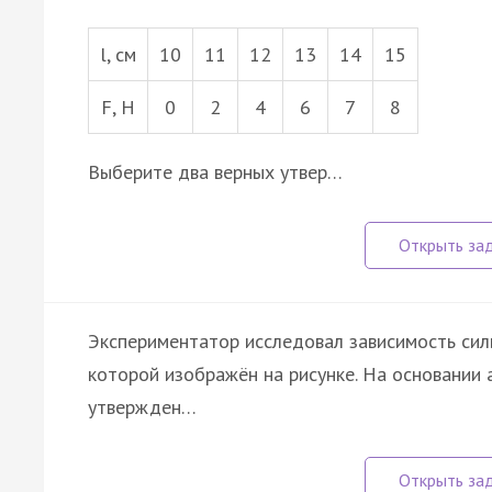
l, см
10
11
12
13
14
15
F, Н
0
2
4
6
7
8
Выберите два верных утвер…
Экспериментатор исследовал зависимость сил
которой изображён на рисунке. На основании 
утвержден…